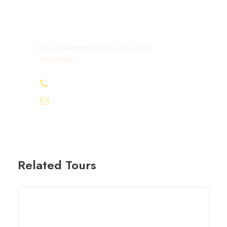
Get a Question?
Do not hesitate to give us a call or
WhatsApp.
+20-155-1580-786
info@egyptbestvacations.com
Related Tours