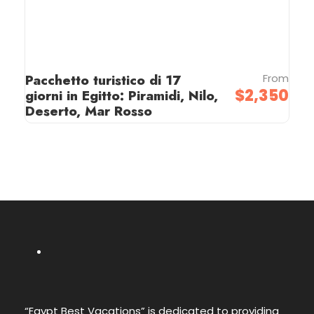
Pacchetto turistico di 17
From
$2,350
giorni in Egitto: Piramidi, Nilo,
Deserto, Mar Rosso
“Egypt Best Vacations” is dedicated to providing