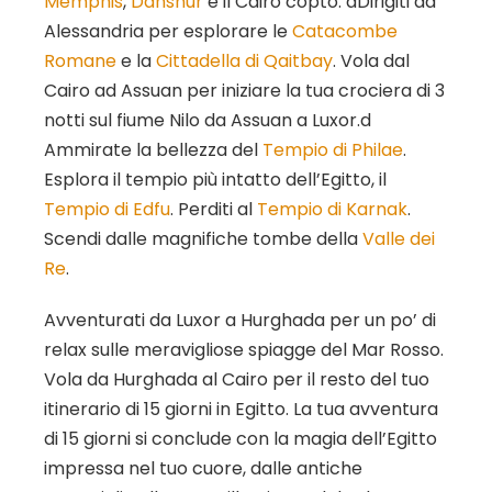
Memphis
,
Dahshur
e il Cairo copto. dDirigiti ad
Alessandria per esplorare le
Catacombe
Romane
e la
Cittadella di Qaitbay
. Vola dal
Cairo ad Assuan per iniziare la tua crociera di 3
notti sul fiume Nilo da Assuan a Luxor.d
Ammirate la bellezza del
Tempio di Philae
.
Esplora il tempio più intatto dell’Egitto, il
Tempio di Edfu
. Perditi al
Tempio di Karnak
.
Scendi dalle magnifiche tombe della
Valle dei
Re
.
Avventurati da Luxor a Hurghada per un po’ di
relax sulle meravigliose spiagge del Mar Rosso.
Vola da Hurghada al Cairo per il resto del tuo
itinerario di 15 giorni in Egitto. La tua avventura
di 15 giorni si conclude con la magia dell’Egitto
impressa nel tuo cuore, dalle antiche