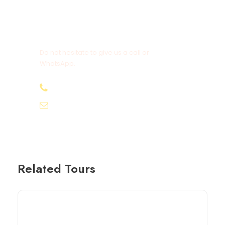
Get a Question?
Do not hesitate to give us a call or
WhatsApp.
+20-155-1580-786
info@egyptbestvacations.com
Related Tours