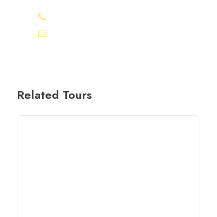
+20-155-1580-786
info@egyptbestvacations.com
Related Tours