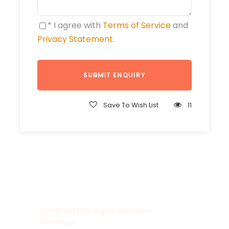
* I agree with
Terms of Service
and
Privacy Statement
.
Save To Wish List
11
Get a Question?
Do not hesitate to give us a call or
WhatsApp.