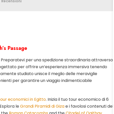
Recensioni
oh’s Passage
to. Preparatevi per una spedizione straordinaria attraverso
 Progettato per offrire un’esperienza immersiva tenendo
tamente studiato unisce il meglio delle meraviglie
venienti per garantire un viaggio indimenticabile
tour economici in Egitto
. Inizia il tuo tour economico di 6
. Esplora le
Grandi Piramidi di Giza
e i favolosi contenuti del
 the
Roman Catacombs
and the
Citadel of Qaitbay
.