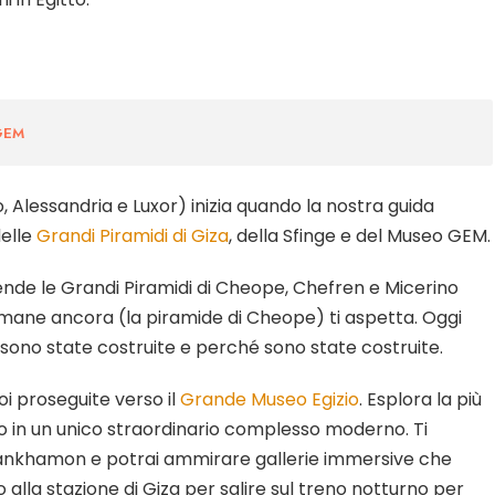
 GEM
ro, Alessandria e Luxor) inizia quando la nostra guida
delle
Grandi Piramidi di Giza
, della Sfinge e del Museo GEM.
rende le
Grandi Piramidi
di Cheope, Chefren e Micerino
rimane ancora (la piramide di Cheope) ti aspetta. Oggi
 sono state costruite e perché sono state costruite.
oi proseguite verso il
Grande Museo Egizio
. Esplora la più
to in un unico straordinario complesso moderno. Ti
Tutankhamon e potrai ammirare gallerie immersive che
o alla stazione di Giza per salire sul treno notturno per