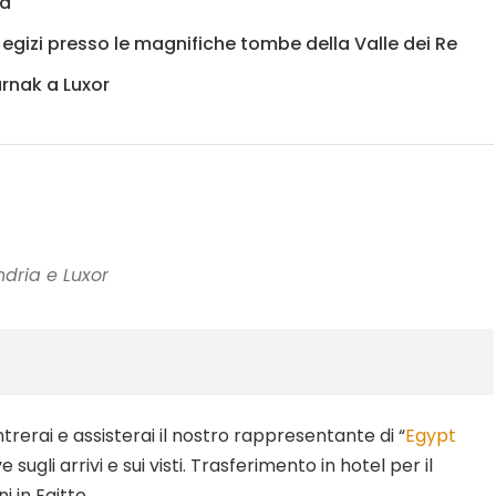
ia
eri egizi presso le magnifiche tombe della Valle dei Re
arnak a Luxor
ndria e Luxor
ntrerai e assisterai il nostro rappresentante di “
Egypt
sugli arrivi e sui visti. Trasferimento in hotel per il
 in Egitto.