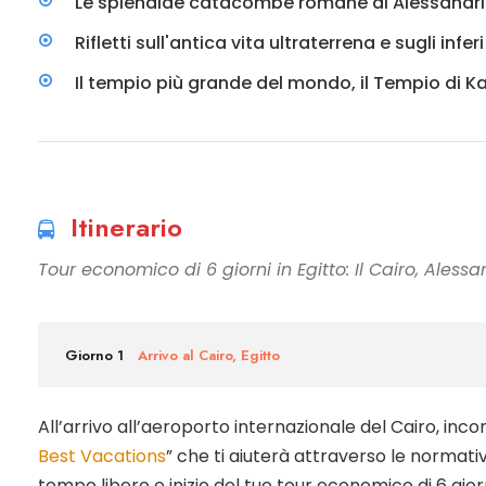
Le splendide catacombe romane di Alessandr
Rifletti sull'antica vita ultraterrena e sugli inf
Il tempio più grande del mondo, il Tempio di K
Itinerario
Tour economico di 6 giorni in Egitto: Il Cairo, Alessa
Giorno 1
Arrivo al Cairo, Egitto
All’arrivo all’aeroporto internazionale del Cairo, inco
Best Vacations
” che ti aiuterà attraverso le normative 
tempo libero e inizio del tuo tour economico di 6 giorni