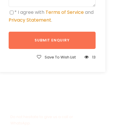
* I agree with
Terms of Service
and
Privacy Statement
.
Save To Wish List
13
Get a Question?
Do not hesitate to give us a call or
WhatsApp.