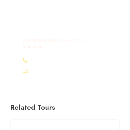
Get a Question?
Do not hesitate to give us a call or
WhatsApp.
+20-155-1580-786
info@egyptbestvacations.com
Related Tours