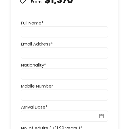
From
Full Name
*
Email Address
*
Nationality
*
Mobile Number
Arrival Date
*
No. of Adults ( +11.99 years )
*