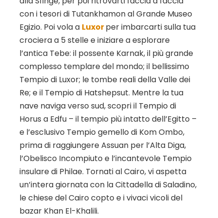
alla Sfinge, per poi ritrovarti faccia a faccia
con i tesori di Tutankhamon al Grande Museo
Egizio. Poi vola a
Luxor
per imbarcarti sulla tua
crociera a 5 stelle e iniziare a esplorare
l’antica Tebe: il possente Karnak, il più grande
complesso templare del mondo; il bellissimo
Tempio di Luxor; le tombe reali della Valle dei
Re; e il Tempio di Hatshepsut. Mentre la tua
nave naviga verso sud, scopri il Tempio di
Horus a Edfu – il tempio più intatto dell’Egitto –
e l’esclusivo Tempio gemello di Kom Ombo,
prima di raggiungere Assuan per l’Alta Diga,
l’Obelisco Incompiuto e l’incantevole Tempio
insulare di Philae. Tornati al Cairo, vi aspetta
un’intera giornata con la Cittadella di Saladino,
le chiese del Cairo copto e i vivaci vicoli del
bazar Khan El-Khalili.