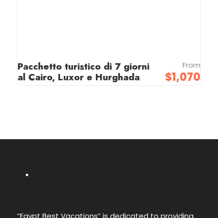
Pacchetto turistico di 7 giorni
From
$1,070
al Cairo, Luxor e Hurghada
“Egypt Best Vacations” is dedicated to providing