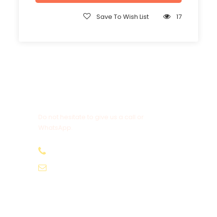
Save To Wish List
17
Get a Question?
Do not hesitate to give us a call or
WhatsApp.
+20-155-1580-786
info@egyptbestvacations.com