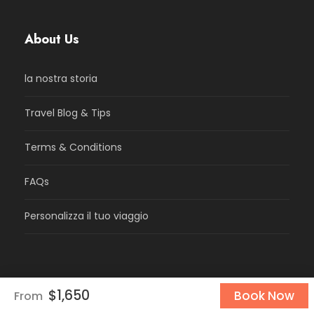
About Us
la nostra storia
Travel Blog & Tips
Terms & Conditions
FAQs
Personalizza il tuo viaggio
Our Services
$1,650
Book Now
From