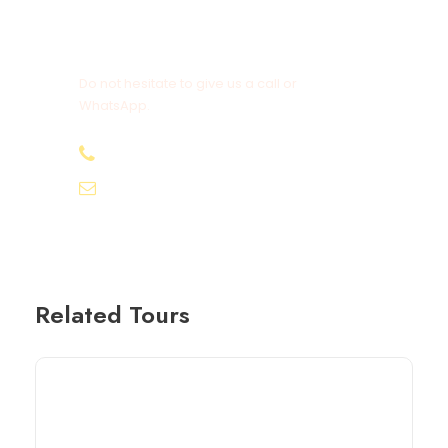
Get a Question?
Do not hesitate to give us a call or
WhatsApp.
+20-155-1580-786
info@egyptbestvacations.com
Related Tours