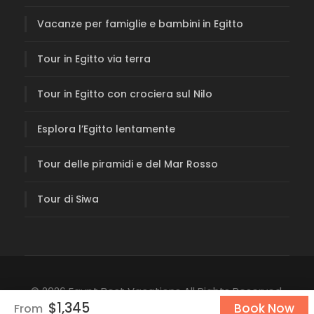
Vacanze per famiglie e bambini in Egitto
Tour in Egitto via terra
Tour in Egitto con crociera sul Nilo
Esplora l’Egitto lentamente
Tour delle piramidi e del Mar Rosso
Tour di Siwa
© 2026 Egypt Best Vacations All Rights Reserved.
$1,345
Book Now
From