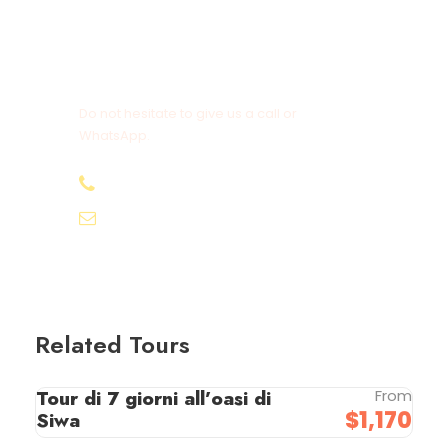
Get a Question?
Do not hesitate to give us a call or
WhatsApp.
+20-155-1580-786
info@egyptbestvacations.com
Related Tours
Tour di 7 giorni all’oasi di
From
$1,170
Siwa