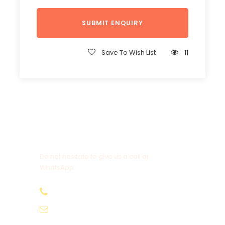
Save To Wish List
11
Get a Question?
Do not hesitate to give us a call or
WhatsApp.
+20-155-1580-786
info@egyptbestvacations.com