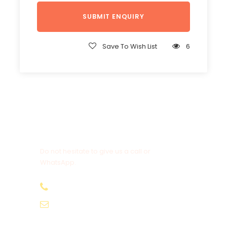
Save To Wish List
6
Get a Question?
Do not hesitate to give us a call or
WhatsApp.
+20-155-1580-786
info@egyptbestvacations.com