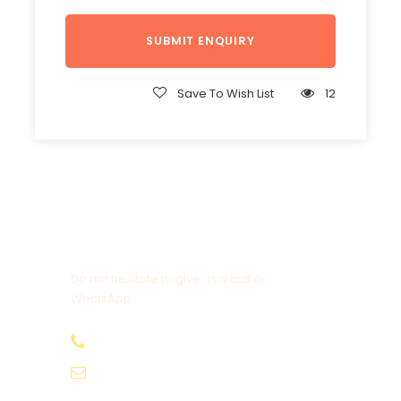
Save To Wish List
12
Get a Question?
Do not hesitate to give us a call or
WhatsApp.
+20-155-1580-786
info@egyptbestvacations.com