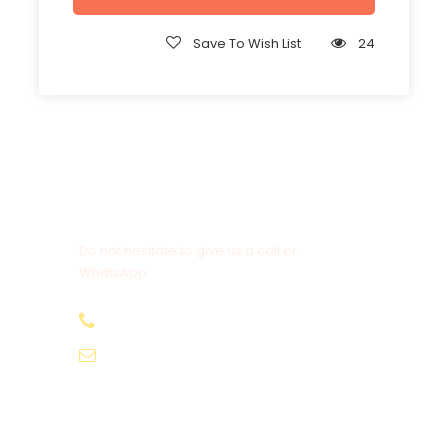
Save To Wish List
24
Get a Question?
Do not hesitate to give us a call or
WhatsApp.
+20-155-1580-786
info@egyptbestvacations.com