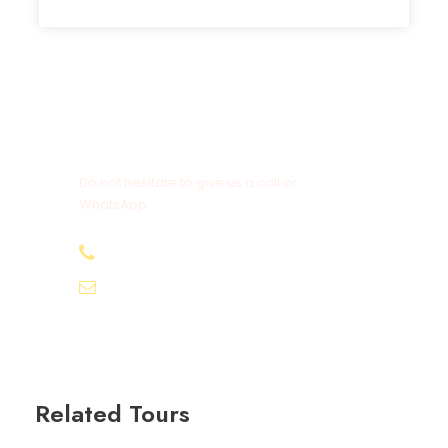
Get a Question?
Do not hesitate to give us a call or
WhatsApp.
+20-155-1580-786
info@egyptbestvacations.com
Related Tours