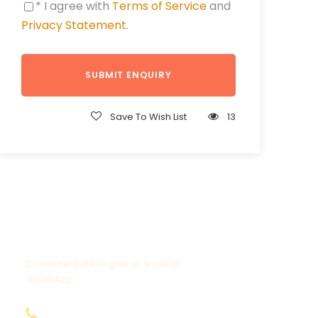
* I agree with
Terms of Service
and
Privacy Statement
.
Save To Wish List
13
Get a Question?
Do not hesitate to give us a call or
WhatsApp.
+20-155-1580-786