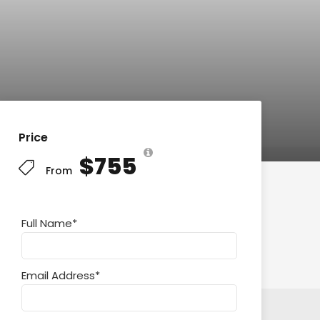
Price
$755
From
Full Name
*
Email Address
*