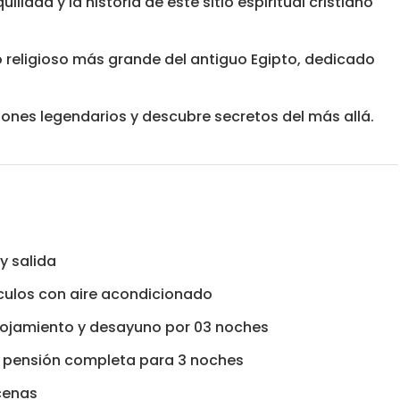
idad y la historia de este sitio espiritual cristiano
 religioso más grande del antiguo Egipto, dedicado
aones legendarios y descubre secretos del más allá.
y salida
ículos con aire acondicionado
 alojamiento y desayuno por 03 noches
e pensión completa para 3 noches
cenas