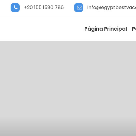
+20 155 1580 786
info@egyptbestvac
Página Principal
P