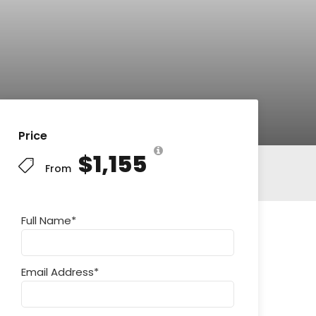
Price
$1,155
From
entas Frecuentas
Full Name
*
Email Address
*