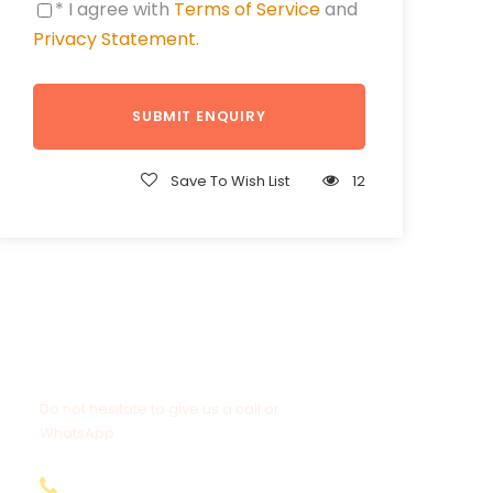
* I agree with
Terms of Service
and
Privacy Statement
.
Save To Wish List
12
Get a Question?
Do not hesitate to give us a call or
WhatsApp.
+20-155-1580-786