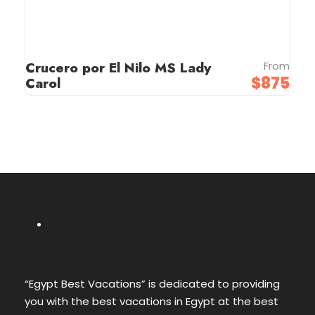
Crucero por El Nilo MS Lady
From
$875
Carol
“Egypt Best Vacations” is dedicated to providing
you with the best vacations in Egypt at the best