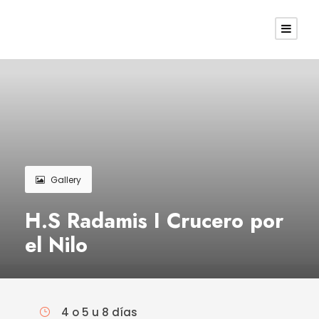
Gallery
H.S Radamis I Crucero por
el Nilo
4 o 5 u 8 días