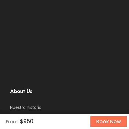
About Us
Nuestra historia
$950
Book Now
From
Travel Blog & Tips