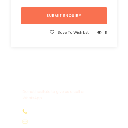
Save To Wish List
11
Get a Question?
Do not hesitate to give us a call or
WhatsApp.
+20-155-1580-786
info@egyptbestvacations.com