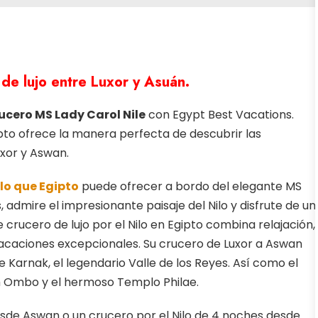
de lujo entre Luxor y Asuán.
ucero MS Lady Carol Nile
con
Egypt Best Vacations
.
gipto ofrece la manera perfecta de descubrir las
uxor y Aswan.
ilo que Egipto
puede ofrecer a bordo del elegante MS
 admire el impresionante paisaje del Nilo y disfrute de un
e crucero de lujo por el Nilo en Egipto combina relajación,
s vacaciones excepcionales. Su crucero de Luxor a Aswan
e Karnak, el legendario Valle de los Reyes. Así como el
m Ombo y el hermoso Templo Philae.
desde Aswan o un crucero por el Nilo de 4 noches desde