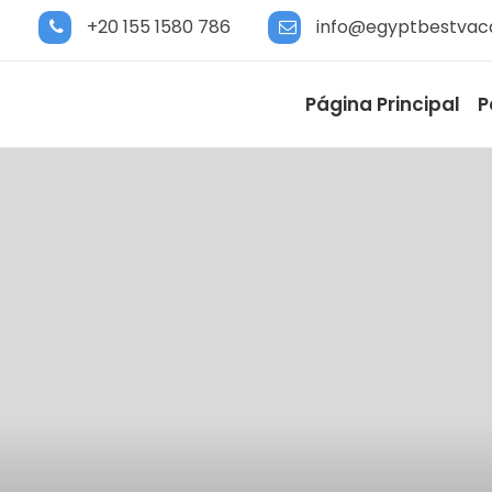
+20 155 1580 786
info@egyptbestvac
Página Principal
P