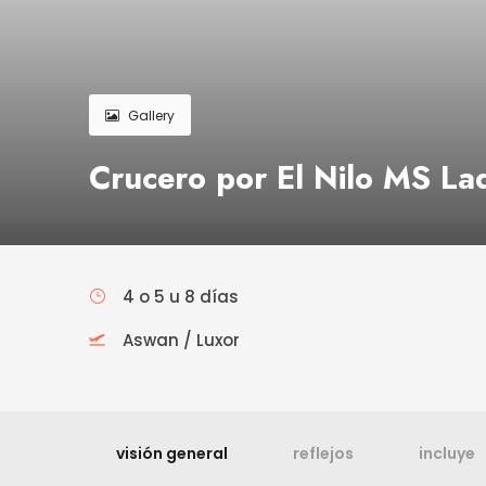
Gallery
Crucero por El Nilo MS La
4 o 5 u 8 días
Aswan / Luxor
visión general
reflejos
incluye