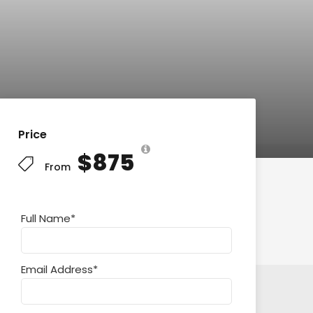
Price
$875
From
Full Name
*
Email Address
*
entas Frecuentas