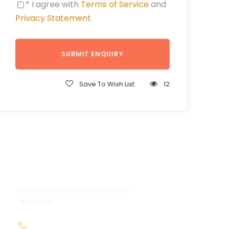
* I agree with
Terms of Service
and
Privacy Statement
.
Save To Wish List
12
Get a Question?
Do not hesitate to give us a call or
WhatsApp.
+20-155-1580-786