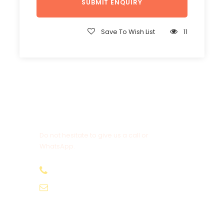
Save To Wish List
11
Get a Question?
Do not hesitate to give us a call or
WhatsApp.
+20-155-1580-786
info@egyptbestvacations.com