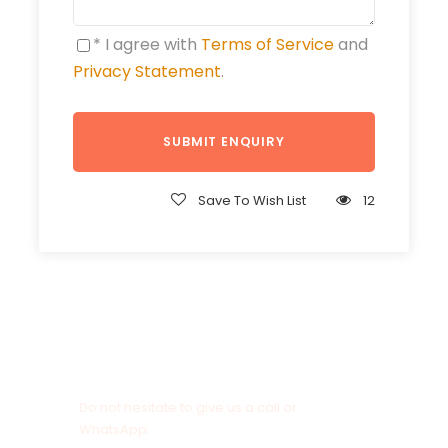
* I agree with
Terms of Service
and
Privacy Statement
.
Save To Wish List
12
Get a Question?
Do not hesitate to give us a call or
WhatsApp.