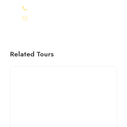
+20-155-1580-786
info@egyptbestvacations.com
Related Tours