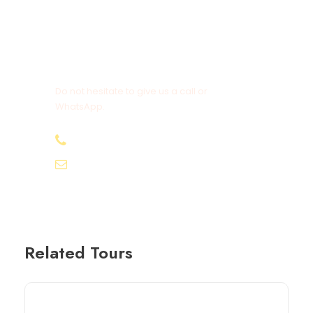
Get a Question?
Do not hesitate to give us a call or
WhatsApp.
+20-155-1580-786
info@egyptbestvacations.com
Related Tours