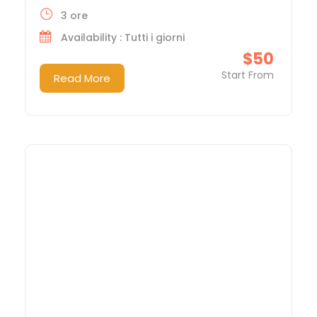
3 ore
Availability : Tutti i giorni
$50
Start From
Read More