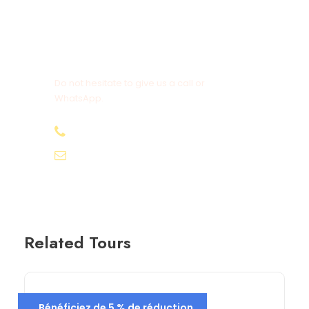
Get a Question?
Do not hesitate to give us a call or
WhatsApp.
+20-155-1580-786
info@egyptbestvacations.com
Related Tours
Bénéficiez de 5 % de réduction