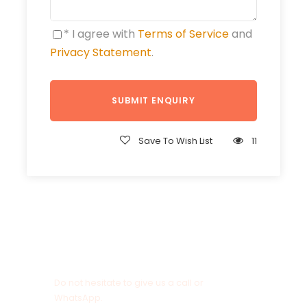
* I agree with
Terms of Service
and
Privacy Statement
.
Save To Wish List
11
Get a Question?
Do not hesitate to give us a call or
WhatsApp.