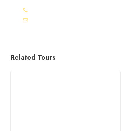
+20-155-1580-786
info@egyptbestvacations.com
Related Tours