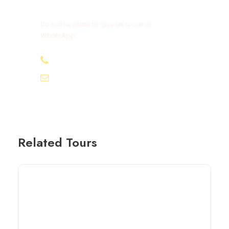
Get a Question?
Do not hesitate to give us a call or
WhatsApp.
+20-155-1580-786
info@egyptbestvacations.com
Related Tours