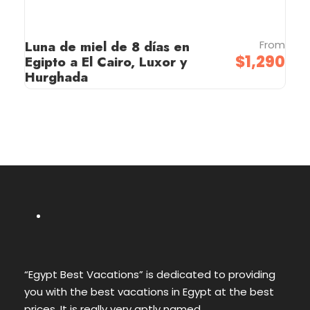
Luna de miel de 8 días en
From
$1,290
Egipto a El Cairo, Luxor y
Hurghada
“Egypt Best Vacations” is dedicated to providing
you with the best vacations in Egypt at the best
prices. It is really very aptly named.