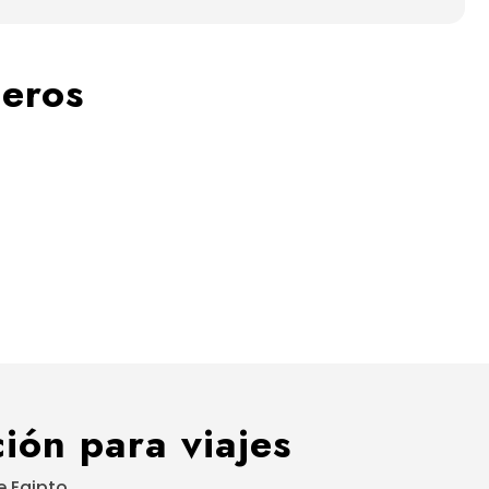
jeros
ión para viajes
 Egipto.