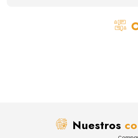
O
Nuestros
co
Compart