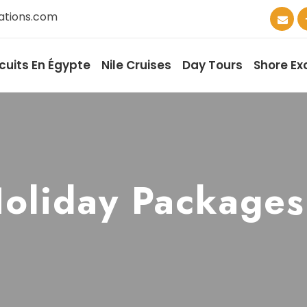
ations.com
rcuits En Égypte
Nile Cruises
Day Tours
Shore Ex
Holiday Packages