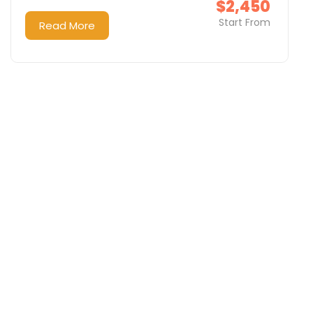
$2,450
Start From
Read More