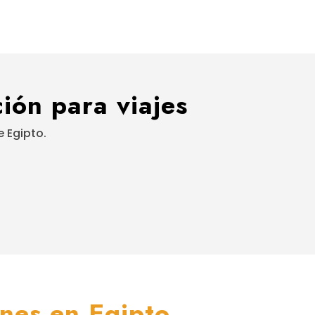
ión para viajes
 Egipto.
ones en Egipto